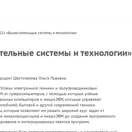
Б21 «Вычислительные системы и технологии»
ельные системы и технологии»
доцент Шестопалова Ольга Львовна.
. Успехи электронной техники и полупроводниковых
ВМ от суперкомпьютеров, с помощью которых учёные
нальных компьютеров и микроЭВМ, которые управляют
томобилей, бытовой и другой современной техники.
, которые позволяют им решать широкий круг задач от
ве микропроцессоров и микроЭВМ до создания программного
ирования и интегрированных пакетов программ.
лементную базу, включая микропроцессоры и однокристальные