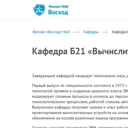
Филиал «Восход» МАИ
Кафедры
Кафедра 
Кафедра Б21 «Вычислит
Заведующий кафедрой кандидат технических наук, 
Первый выпуск по специальности состоялся в 1973 г
технологий привели к созданию широкого класса Э
моделируют сложные процессы в космосе, до персо
технологическими процессами, работой станков, ав
Выпускники кафедры получают знания и опыт работы
проектирования вычислительных устройств на осно
обеспечения на основе различных языков программ
Студенты изучают архитектуру ЭВМ, современную э